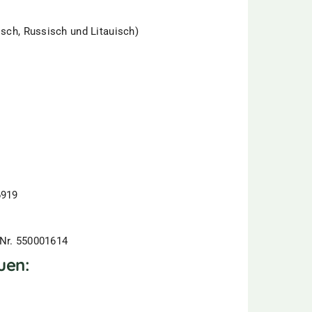
isch, Russisch und Litauisch)
6919
 Nr. 550001614
uen: