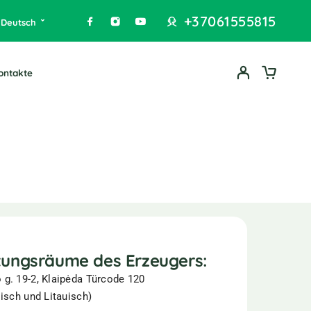
+37061555815
Deutsch
ontakte
tungsräume des Erzeugers:
g. 19-2, Klaipėda Türcode 120
isch und Litauisch)