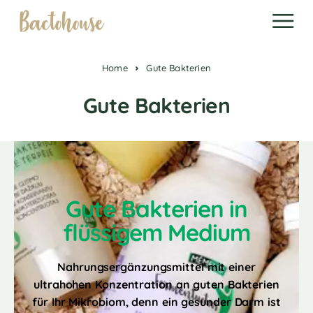
Home
Gute Bakterien
Gute Bakterien
Gute Bakterien in
flüssigem Medium
Nahrungsergänzungsmittel mit einer
ultrahohen Konzentration an guten Bakterien
für Ihr Mikrobiom, denn ein gesunder Darm ist