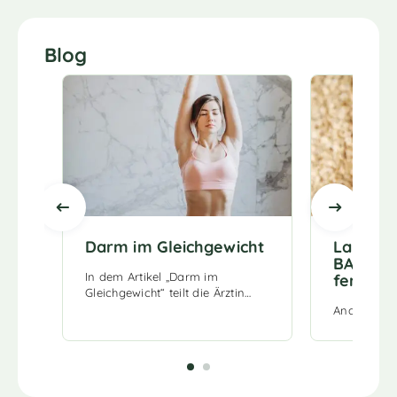
Blog
Darm im Gleichgewicht
Laborpr
BACTO
In dem Artikel „Darm im
ferment
Gleichgewicht“ teilt die Ärztin…
Analysepro