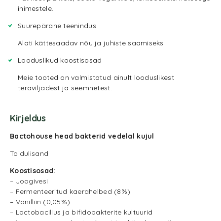
inimestele.
Suurepärane teenindus
Alati kättesaadav nõu ja juhiste saamiseks
Looduslikud koostisosad
Meie tooted on valmistatud ainult looduslikest
teraviljadest ja seemnetest.
Kirjeldus
Bactohouse head bakterid vedelal kujul
Toidulisand
Koostisosad:
– Joogivesi
– Fermenteeritud kaerahelbed (8%)
– Vanilliin (0,05%)
– Lactobacillus ja bifidobakterite kultuurid