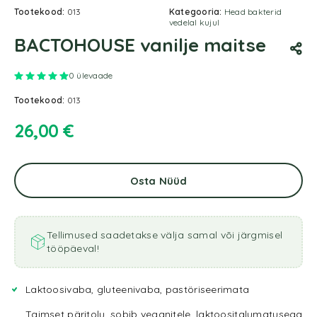
Tootekood:
013
Kategooria:
Head bakterid
vedelal kujul
BACTOHOUSE vanilje maitse
Hinnatud
5.00
/5
1
kliendi hinnangu põhjal
0
ülevaade
Tootekood:
013
26,00
€
Osta Nüüd
Tellimused saadetakse välja samal või järgmisel
tööpäeval!
Laktoosivaba, gluteenivaba, pastöriseerimata
Taimset päritolu, sobib veganitele, laktoositalumatusega