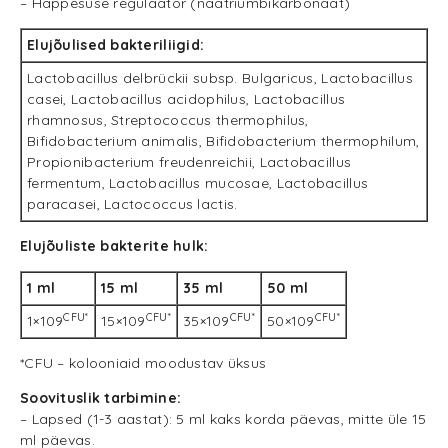
– Happesuse regulaator (naatriumbikarbonaat)
Elujõulised bakteriliigid:
Lactobacillus delbrückii subsp. Bulgaricus, Lactobacillus
casei, Lactobacillus acidophilus, Lactobacillus
rhamnosus, Streptococcus thermophilus,
Bifidobacterium animalis, Bifidobacterium thermophilum,
Propionibacterium freudenreichii, Lactobacillus
fermentum, Lactobacillus mucosae, Lactobacillus
paracasei, Lactococcus lactis.
Elujõuliste bakterite hulk:
1 ml
15 ml
35 ml
50 ml
CFU*
CFU*
CFU*
CFU*
1×109
15×109
35×109
50×109
*CFU – kolooniaid moodustav üksus
Soovituslik tarbimine:
– Lapsed (1-3 aastat): 5 ml kaks korda päevas, mitte üle 15
ml päevas.