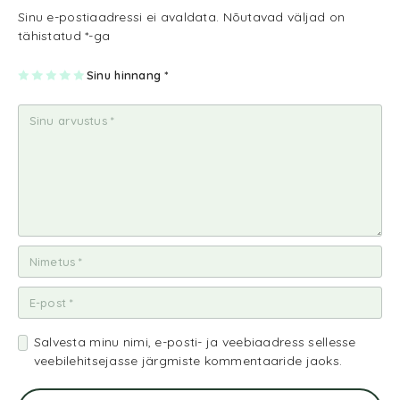
Sinu e-postiaadressi ei avaldata.
Nõutavad väljad on
tähistatud
*
-ga
1
2
3
4
Sinu hinnang
5
*
tä
tä
tä
tä
tä
rn
rn
rn
rn
rn
5-
i
i
i
i
st
5-
5-
5-
5-
st
st
st
st
Salvesta minu nimi, e-posti- ja veebiaadress sellesse
veebilehitsejasse järgmiste kommentaaride jaoks.