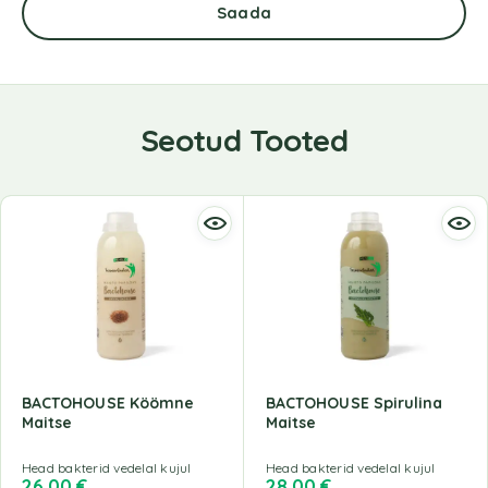
Seotud Tooted
BACTOHOUSE Köömne
BACTOHOUSE Spirulina
Maitse
Maitse
Head bakterid vedelal kujul
Head bakterid vedelal kujul
26,00
€
28,00
€