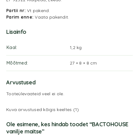
Partii nr:
Vt pakend.
Parim enne:
Vaata pakendit.
Lisainfo
Kaal
1,2 kg
Mõõtmed
27 × 8 × 8 cm
Arvustused
Tooteülevaateid veel ei ole.
Kuva arvustused kõigis keeltes (1)
Ole esimene, kes hindab toodet “BACTOHOUSE
vanilje maitse”